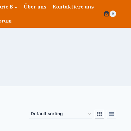
rie B
Über uns
Kontaktiere uns
0
orum