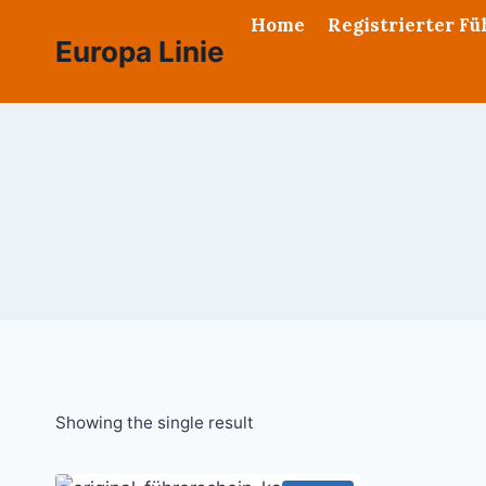
Skip
Home
Registrierter F
to
Europa Linie
content
Showing the single result