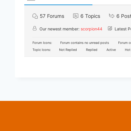
57
Forums
6
Topics
6
Pos
Our newest member:
scorpion44
Latest P
Forum Icons:
Forum contains no unread posts
Forum co
Topic Icons:
Not Replied
Replied
Active
Hot