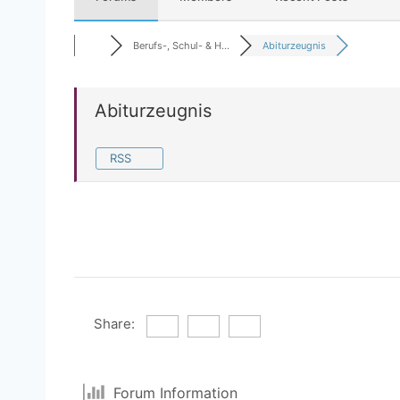
Berufs-, Schul- & H...
Abiturzeugnis
Abiturzeugnis
RSS
Share:
Forum Information