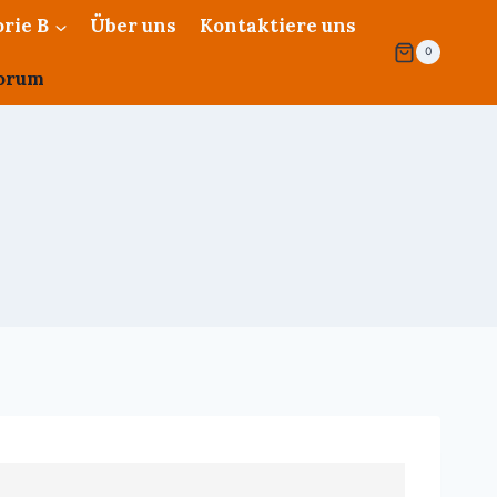
rie B
Über uns
Kontaktiere uns
0
orum