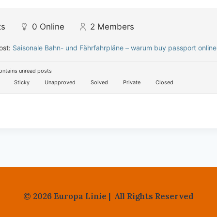
ts
0
Online
2
Members
ost:
Saisonale Bahn- und Fährfahrpläne – warum buy passport online 
ntains unread posts
Sticky
Unapproved
Solved
Private
Closed
© 2026 Europa Linie | All Rights Reserved