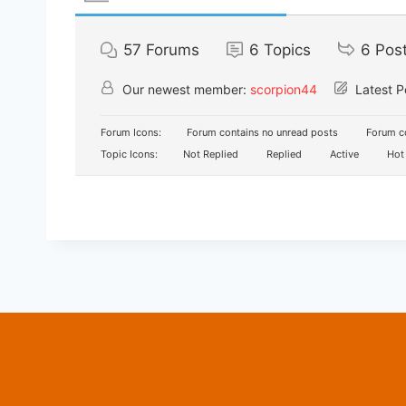
57
Forums
6
Topics
6
Pos
Our newest member:
scorpion44
Latest P
Forum Icons:
Forum contains no unread posts
Forum co
Topic Icons:
Not Replied
Replied
Active
Hot