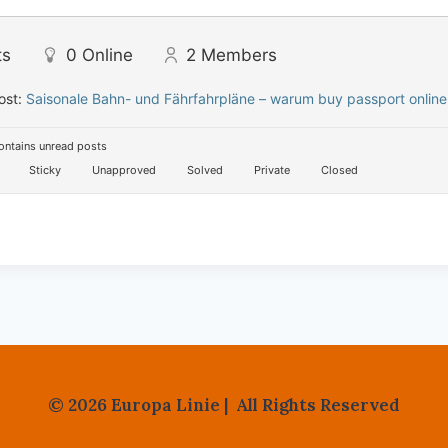
ts
0
Online
2
Members
ost:
Saisonale Bahn- und Fährfahrpläne – warum buy passport online 
ntains unread posts
Sticky
Unapproved
Solved
Private
Closed
© 2026 Europa Linie | All Rights Reserved