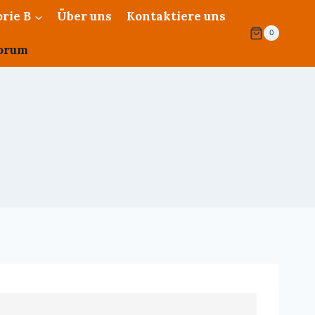
rie B
Über uns
Kontaktiere uns
0
orum